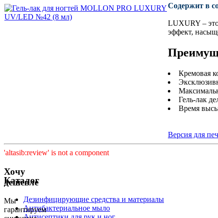
Cодержит в с
LUXURY – это 3
эффект, насыщ
Преимущ
Кремовая ко
Эксклюзивна
Максимальн
Гель-лак д
Время высы
Версия для пе
'altasib:review' is not a component
Хочу
Каталог
дешевле
Дезинфицирующие средства и материалы
Мы
Антибактериальное мыло
гарантируем
Антисептики для рук и ног