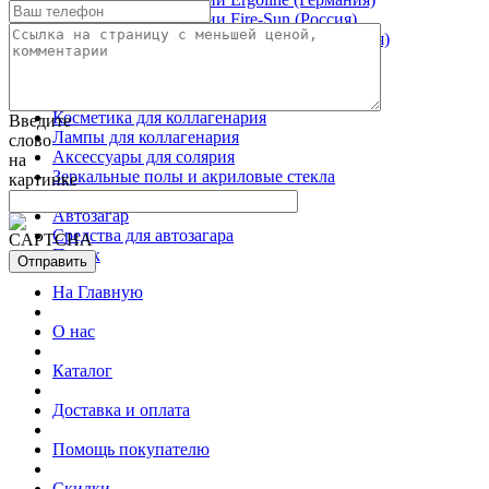
Вертикальные солярии Fire-Sun (Россия)
Горизонтальные солярии Ergoline (Германия)
Лампы для солярия
Лампы для солярия Lightvintage by Lighttech
Коллагенарий
Косметика для коллагенария
Введите
Лампы для коллагенария
слово
Аксессуары для солярия
на
Зеркальные полы и акриловые стекла
картинке
Комплектующие
Автозагар
Средства для автозагара
Поиск
На Главную
О нас
Каталог
Доставка и оплата
Помощь покупателю
Скидки