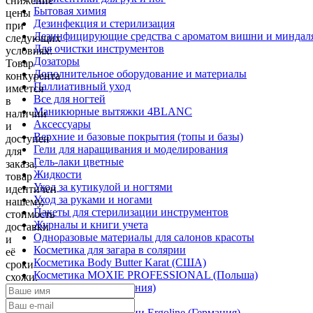
снижение
Бытовая химия
цены
Дезинфекция и стерилизация
при
Дезинфицирующие средства с ароматом вишни и миндал
следующих
Для очистки инструментов
условиях:
Дозаторы
Товар
Дополнительное оборудование и материалы
конкурента
Паллиативный уход
имеется
Все для ногтей
в
Маникюрные вытяжки 4BLANC
наличии
Аксессуары
и
Верхние и базовые покрытия (топы и базы)
доступен
Гели для наращивания и моделирования
для
Гель-лаки цветные
заказа,
Жидкости
товар
Уход за кутикулой и ногтями
идентичен
Уход за руками и ногами
нашему,
Пакеты для стерилизации инструментов
стоимость
Журналы и книги учета
доставки
Одноразовые материалы для салонов красоты
и
Косметика для загара в солярии
её
Косметика Body Butter Karat (США)
сроки
Косметика MOXIE PROFESSIONAL (Польша)
схожи.
Косметика С2 (Германия)
Солярии
Вертикальные солярии Ergoline (Германия)