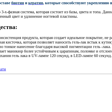
оставе
биотин
и
кератин
, которые способствуют укреплению 
-х-фазная система, которая состоит из базы, цвета и топа. Дан
енный цвет и удлинение ногтевой пластины.
ества:
нсистенция продукта, которая создает идеальное покрытие, не р
я кисточка, которая позволяет наносить гель-лак встык к кутик
о тонкое нанесение благодаря высокой пигментации гель -лака.
елает маникюр более устойчивым к царапинам, поломке и отслоен
хания гель лака в UV-лампе 120 секунд, в LED-лампе 60 секунд.
чати