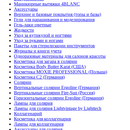
Маникюрные вытяжки 4BLANC
Аксессуары
Верхние и базовые покрытия (топы и базы)
Гели для наращивания и моделирования
Гель-лаки цветные
Жидкости
Уход за кутикулой и ногтями
Уход за руками и ногами
Пакеты для стерилизации инструментов
Журналы и книги учета
Одноразовые материалы для салонов красоты
Косметика для загара в солярии
Косметика Body Butter Karat (США)
Косметика MOXIE PROFESSIONAL (Польша)
Косметика С2 (Германия)
Солярии
Вертикальные солярии Ergoline (Германия)
Вертикальные солярии Fire-Sun (Россия)
Горизонтальные солярии Ergoline (Германия)
Лампы для солярия
Лампы для солярия Lightvintage by Lighttech
Коллагенарий
Косметика для коллагенария
Лампы для коллагенария
Аксессуары для солярия