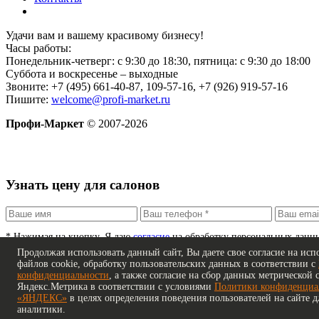
Удачи вам и вашему красивому бизнесу!
Часы работы:
Понедельник-четверг: с 9:30 до 18:30, пятница: с 9:30 до 18:00
Суббота и воскресенье – выходные
Звоните: +7 (495) 661-40-87, 109-57-16, +7 (926) 919-57-16
Пишите:
welcome@profi-market.ru
Профи-Маркет
© 2007-2026
Узнать цену для салонов
*
Нажимая на кнопку, Я даю
согласие
на обработку персональных данн
Продолжая использовать данный сайт, Вы даете свое согласие на исп
файлов cookie, обработку пользовательских данных в соответствии с
конфиденциальности
, а также согласие на сбор данных метрической 
Спасибо!
Яндекс.Метрика в соответствии с условиями
Политики конфиденци
«ЯНДЕКС»
в целях определения поведения пользователей на сайте 
Ваше сообщение отправлено. Мы свяжемся с вам
аналитики.