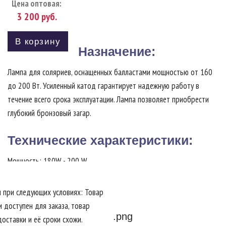
Цена оптовая:
3 200
руб.
В корзину
Назначение:
Лампа для соляриев, оснащенных балластами мощностью от 160
до 200 Вт. Усиленный катод гарантирует надежную работу в
течение всего срока эксплуатации. Лампа позволяет приобрести
глубокий бронзовый загар.
Технические характеристики:
Мощность: 180W - 200 W
Длина: 200 см
UVA/UVB: 3,3
 при следующих условиях: Товар
Ресурс работы: 1000 часов
и доступен для заказа, товар
оставки и её сроки схожи.