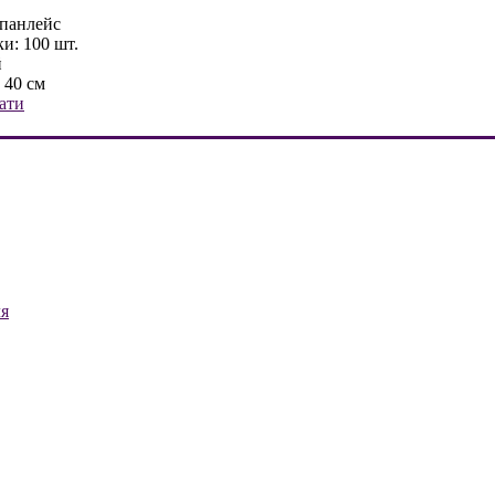
спанлейс
и: 100 шт.
й
 40 см
ати
ля