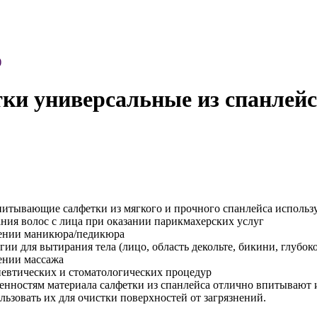
)
ки универсальные из спанлейса
питывающие салфетки из мягкого и прочного спанлейса использ
ния волос с лица при оказании парикмахерских услуг
ении маникюра/педикюра
ии для вытирания тела (лицо, область декольте, бикини, глубоко
ении массажа
певтических и стоматологических процедур
енностям материала салфетки из спанлейса отлично впитывают 
льзовать их для очистки поверхностей от загрязнений.