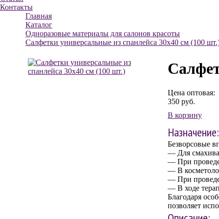
Контакты
Главная
Каталог
Одноразовые материалы для салонов красоты
Салфетки универсальные из спанлейса 30х40 см (100 шт.
Салфет
Цена оптовая:
350
руб.
В корзину
Назначение:
Безворсовые в
— Для смахива
— При провед
— В косметолог
— При провед
— В ходе тера
Благодаря особ
позволяет испо
Описание: