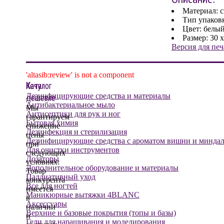
Материал: 
Тип упаковк
Цвет: белы
Размер: 30 х
Версия для печ
'altasib:review' is not a component
Хочу
Каталог
дешевле
Дезинфицирующие средства и материалы
Антибактериальное мыло
Мы
Антисептики для рук и ног
гарантируем
Бытовая химия
снижение
Дезинфекция и стерилизация
цены
Дезинфицирующие средства с ароматом вишни и минда
при
Для очистки инструментов
следующих
Дозаторы
условиях:
Дополнительное оборудование и материалы
Товар
Паллиативный уход
конкурента
Все для ногтей
имеется
Маникюрные вытяжки 4BLANC
в
Аксессуары
наличии
Верхние и базовые покрытия (топы и базы)
и
Гели для наращивания и моделирования