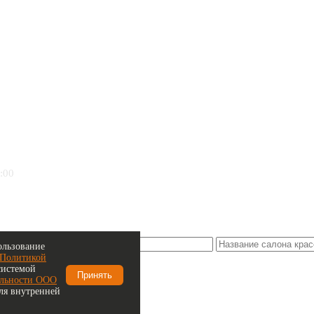
:00
ользование
х согласно
ч.4 ст.9 152-ФЗ
.
Политикой
системой
Принять
альности ООО
для внутренней
емя