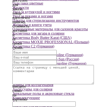
доступен
Гель-лаки цветные
для
Жидкости
заказа,
Уход за кутикулой и ногтями
товар
Уход за руками и ногами
идентичен
Пакеты для стерилизации инструментов
нашему,
Журналы и книги учета
стоимость
Одноразовые материалы для салонов красоты
доставки
Косметика для загара в солярии
и
Косметика Body Butter Karat (США)
её
Косметика MOXIE PROFESSIONAL (Польша)
сроки
Косметика С2 (Германия)
схожи.
Солярии
Вертикальные солярии Ergoline (Германия)
Вертикальные солярии Fire-Sun (Россия)
Горизонтальные солярии Ergoline (Германия)
Лампы для солярия
Лампы для солярия Lightvintage by Lighttech
Коллагенарий
Косметика для коллагенария
Лампы для коллагенария
Введите
Аксессуары для солярия
слово
Зеркальные полы и акриловые стекла
на
Комплектующие
картинке
Автозагар
Средства для автозагара