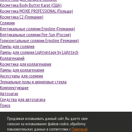
Косметика Body Butter Karat (США)
Косметика MOXIE PROFESSIONAL (Польша)
Косметика С2 (Германия)
Солярии
Вертикальные солярии Ergoline (Германия)
Вертикальные солярии Fire-Sun (Россия)
Горизонтальные солярии Ergoline (Германия)
Лампы для солярия
Лампы для солярия Lightvintage by Lighttech
Коллагенарий
Косметика для коллагенария
Лампы для коллагенария
Аксессуары для солярия
Зеркальные полы и акриловые стекла
Комплектующие
Автозагар
Средства для автозагара
Поиск
Удачи вам и вашему красивому бизнесу!
Продолжая использовать данный сайт, Вы даете свое
Часы работы:
согласие на использование файлов cookie, обработку
Понедельник-четверг: с 9:30 до 18:30, пятница: с 9:30 до 18:00
пользовательских данных в соответствии с
Политикой