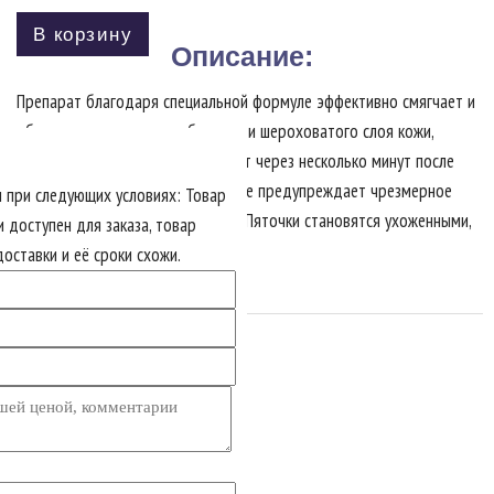
В корзину
Описание:
Препарат благодаря специальной формуле эффективно смягчает и
облегчает удаление огрубевшего и шероховатого слоя кожи,
мозолей и натоптышей. Действyет через несколько минут после
нанесения. Регулярное применение предупреждает чрезмерное
 при следующих условиях: Товар
возникновение огрубевшeй кожи. Пяточки становятся ухоженными,
и доступен для заказа, товар
гладкими и мягкими.
оставки и её сроки схожи.
Версия для печати