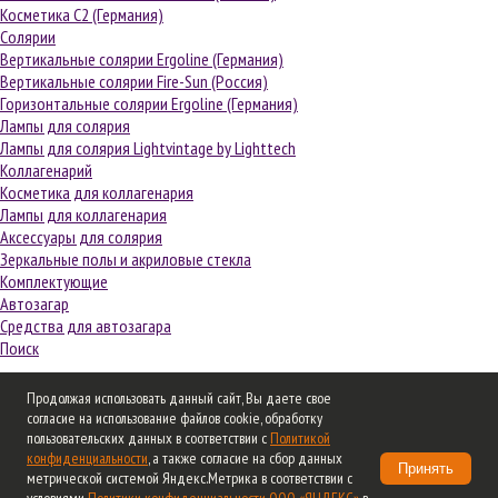
Косметика С2 (Германия)
Солярии
Вертикальные солярии Ergoline (Германия)
Вертикальные солярии Fire-Sun (Россия)
Горизонтальные солярии Ergoline (Германия)
Лампы для солярия
Лампы для солярия Lightvintage by Lighttech
Коллагенарий
Косметика для коллагенария
Лампы для коллагенария
Аксессуары для солярия
Зеркальные полы и акриловые стекла
Комплектующие
Автозагар
Средства для автозагара
Поиск
Удачи вам и вашему красивому бизнесу!
Продолжая использовать данный сайт, Вы даете свое
Часы работы:
согласие на использование файлов cookie, обработку
Понедельник-четверг: с 9:30 до 18:30, пятница: с 9:30 до 18:00
пользовательских данных в соответствии с
Политикой
Суббота и воскресенье – выходные
конфиденциальности
, а также согласие на сбор данных
Принять
Звоните: +7 (495) 661-40-87, 109-57-16, +7 (926) 919-57-16
метрической системой Яндекс.Метрика в соответствии с
Пишите:
welcome@profi-market.ru