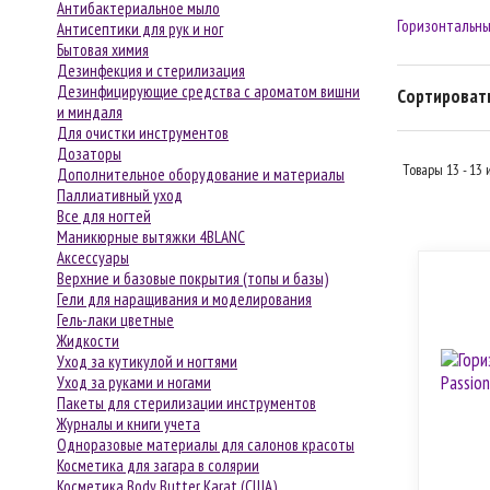
Антибактериальное мыло
Горизонтальные
Антисептики для рук и ног
Бытовая химия
Дезинфекция и стерилизация
Дезинфицирующие средства с ароматом вишни
Сортировать
и миндаля
Для очистки инструментов
Дозаторы
Товары 13 - 13 
Дополнительное оборудование и материалы
Паллиативный уход
Все для ногтей
Маникюрные вытяжки 4BLANC
Аксессуары
Верхние и базовые покрытия (топы и базы)
Гели для наращивания и моделирования
Гель-лаки цветные
Жидкости
Уход за кутикулой и ногтями
Уход за руками и ногами
Пакеты для стерилизации инструментов
Журналы и книги учета
Одноразовые материалы для салонов красоты
Косметика для загара в солярии
Косметика Body Butter Karat (США)