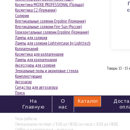
Косметика MOXIE PROFESSIONAL (Польша)
Косметика С2 (Германия)
с
Солярии
Вертикальные солярии Ergoline (Германия)
Вертикальные солярии Fire-Sun (Россия)
Горизонтальные солярии Ergoline (Германия)
Лампы для солярия
Лампы для солярия Lightvintage by Lighttech
Коллагенарий
Косметика для коллагенария
Лампы для коллагенария
Аксессуары для солярия
Товары 13 - 13 
Зеркальные полы и акриловые стекла
Комплектующие
Автозагар
Средства для автозагара
Поиск
На
О
Каталог
Доста
Главную
нас
опл
Часы работы:
Понедельник-четверг: с 9:30 до 18:30, пятница: с 9:30 до 18:00
Суббота и воскресенье – выходные