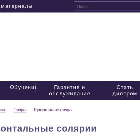
 материалы
0
Обучения
Гарантия и
Стать
обслуживание
дилером
алог
Солярии
Горизонтальные солярии
зонтальные солярии