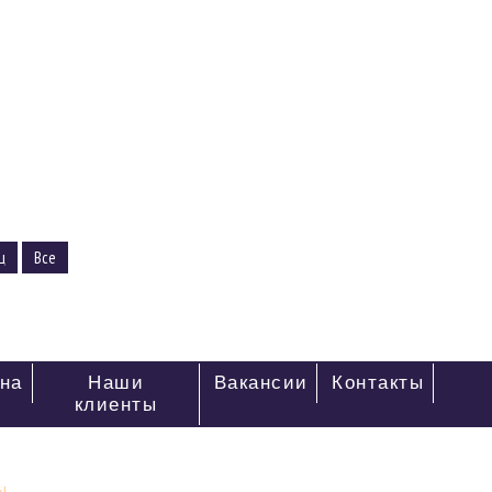
ц
Все
на
Наши
Вакансии
Контакты
клиенты