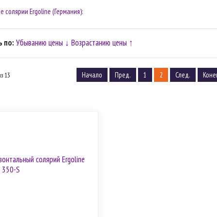
 солярии Ergoline (Германия):
 по:
Убыванию цены ↓
Возрастанию цены ↑
Начало
Пред.
1
2
След.
Коне
из 13