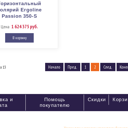
Горизонтальный
олярий Ergoline
Passion 350-S
1 624 375 руб.
Цена
В корзину
Начало
Пред.
1
2
След.
Коне
из 13
вка и
Помощь
Скидки
Корзи
ата
покупателю