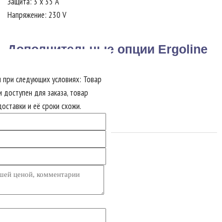
Защита: 3 x 35 A
Напряжение: 230 V
Дополнительные опции Ergoline
Inspiration 600
 при следующих условиях: Товар
и доступен для заказа, товар
3D-звук - 1305 €
оставки и её сроки схожи.
Версия для печати