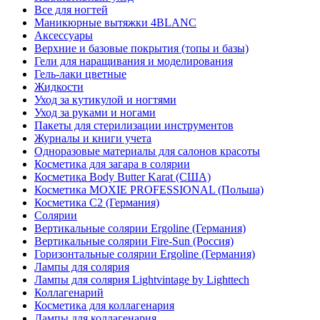
Все для ногтей
Маникюрные вытяжки 4BLANC
Аксессуары
Верхние и базовые покрытия (топы и базы)
Гели для наращивания и моделирования
Гель-лаки цветные
Жидкости
Уход за кутикулой и ногтями
Уход за руками и ногами
Пакеты для стерилизации инструментов
Журналы и книги учета
Одноразовые материалы для салонов красоты
Косметика для загара в солярии
Косметика Body Butter Karat (США)
Косметика MOXIE PROFESSIONAL (Польша)
Косметика С2 (Германия)
Солярии
Вертикальные солярии Ergoline (Германия)
Вертикальные солярии Fire-Sun (Россия)
Горизонтальные солярии Ergoline (Германия)
Лампы для солярия
Лампы для солярия Lightvintage by Lighttech
Коллагенарий
Косметика для коллагенария
Лампы для коллагенария